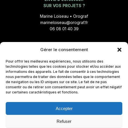
SUR VOS PROJETS ?
Marine Loiseau • Orograf
marineloiseau@orograf.fr
06 08 01 40 39
Gérer le consentement
Nouvelles, liens inspirants,
outils gratuits :
Pour offrir les meilleures expériences, nous utilisons des
technologies telles que les cookies pour stocker et/ou accéder aux
Un message à chaque
informations des appareils. Le fait de consentir à ces technologies
changement de saison !
nous permettra de traiter des données telles que le comportement
de navigation ou les ID uniques sur ce site. Le fait de ne pas
consentir ou de retirer son consentement peut avoir un effet négatif
sur certaines caractéristiques et fonctions.
S'abonner
Accepter
Refuser
Orograf © 2025
Politique de confidentialité
–