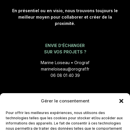
En présentiel ou en visio, nous trouvons toujours le
meilleur moyen pour collaborer et créer de la
proximité.
ENVIE D’ÉCHANGER
SUR VOS PROJETS ?
Marine Loiseau • Orograf
marineloiseau@orograf.fr
06 08 01 40 39
Nouvelles, liens inspirants,
Gérer le consentement
outils gratuits :
Pour offrir les meilleures expériences, nous utilisons des
Un message à chaque
technologies telles que les cookies pour stocker et/ou accéder aux
changement de saison !
informations des appareils. Le fait de consentir à ces technologies
nous permettra de traiter des données telles que le comportement